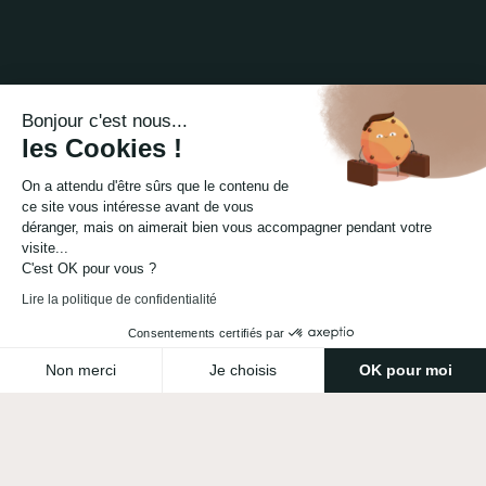
Bonjour c'est nous...
les Cookies !
On a attendu d'être sûrs que le contenu de
ce site vous intéresse avant de vous
déranger, mais on aimerait bien vous accompagner pendant votre
visite...
C'est OK pour vous ?
Lire la politique de confidentialité
Consentements certifiés par
Non merci
Je choisis
OK pour moi
Axeptio consent
Plateforme de Gestion du Consentement : Personnalisez vo
Notre plateforme vous permet d'adapter et de gérer vos para